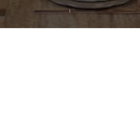
NLI R